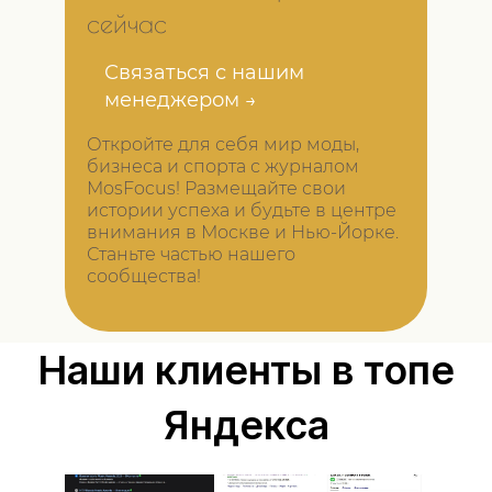
сейчас
Связаться с нашим
менеджером →
Откройте для себя мир моды,
бизнеса и спорта с журналом
MosFocus! Размещайте свои
истории успеха и будьте в центре
внимания в Москве и Нью-Йорке.
Станьте частью нашего
сообщества!
Наши клиенты в топе
Яндекса