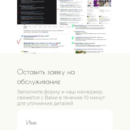
Russian
Estet Fashion
Music
Week /
Award /
Яндекс
Яндекс
Топ
модель,
Николай
актриса
Нидодиров
Ирина
Бузинова
Оставить заявку на
обслуживание
Заполните форму и наш менеджер
свяжется с Вами в течение 10 минут
для уточнения деталей
Имя: