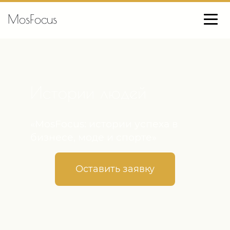
MosFocus
Истории людей
«MosFocus: истории успеха в
бизнесе, моде и спорте»
Оставить заявку